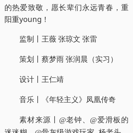
的热爱致敬，愿长辈们永远青春，重
阳重young！
监制丨王薇 张琼文 张雷
策划丨蔡梦雨 张润晨（实习）
设计丨王仁靖
音乐丨《年轻主义》凤凰传奇
素材来源丨@老钟、@爱滑板的
迷迷糊、@骨灰级游戏玩家_杨老头、