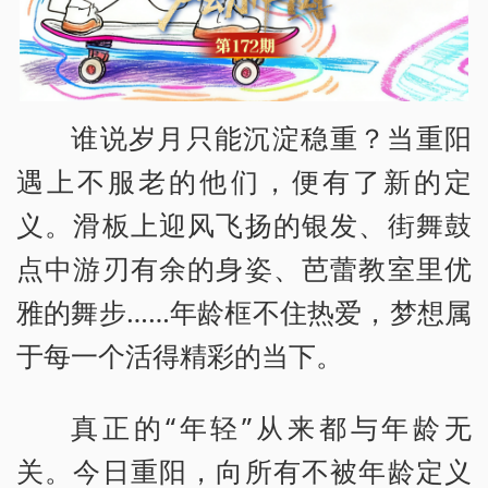
谁说岁月只能沉淀稳重？当重阳
遇上不服老的他们，便有了新的定
义。滑板上迎风飞扬的银发、街舞鼓
点中游刃有余的身姿、芭蕾教室里优
雅的舞步……年龄框不住热爱，梦想属
于每一个活得精彩的当下。
真正的“年轻”从来都与年龄无
关。今日重阳，向所有不被年龄定义