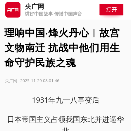
央广网
讲好中国故事 传播中国声音
理响中国·烽火丹心︱故宫
文物南迁 抗战中他们用生
命守护民族之魂
源：央广网
2025-11-29 08:01:46
1931年九一八事变后
日本帝国主义占领我国东北并进逼华
北