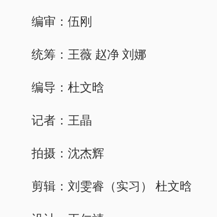
编审：伍刚
统筹：王薇 赵净 刘娜
编导：杜文晗
记者：王晶
拍摄：沈杰辉
剪辑：刘雯睿（实习） 杜文晗