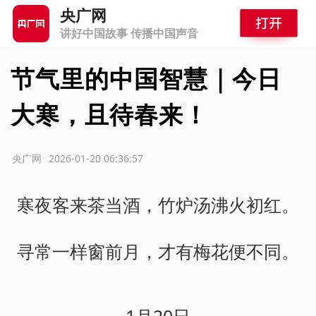
央广网
讲好中国故事 传播中国声音
节气里的中国智慧｜今日
大寒，且待春来！
源：央广网
2026-01-20 06:36:57
寒夜客来茶当酒，竹炉汤沸火初红。
寻常一样窗前月，才有梅花便不同。