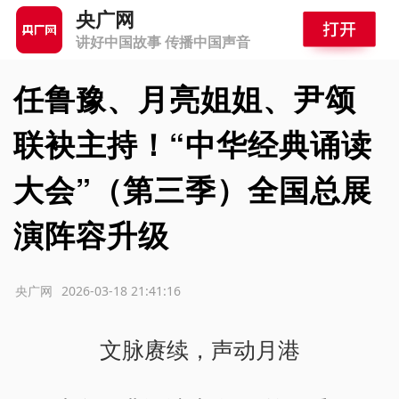
央广网
讲好中国故事 传播中国声音
任鲁豫、月亮姐姐、尹颂
联袂主持！“中华经典诵读
大会”（第三季）全国总展
演阵容升级
源：央广网
2026-03-18 21:41:16
文脉赓续，声动月港