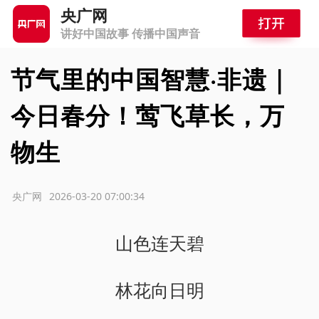
央广网
讲好中国故事 传播中国声音
节气里的中国智慧·非遗｜
今日春分！莺飞草长，万
物生
源：央广网
2026-03-20 07:00:34
山色连天碧
林花向日明