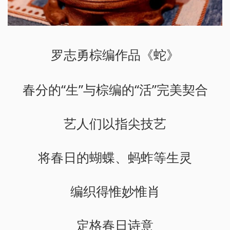
罗志勇棕编作品《蛇》
春分的“生”与棕编的“活”完美契合
艺人们以指尖技艺
将春日的蝴蝶、蚂蚱等生灵
编织得惟妙惟肖
定格春日诗意