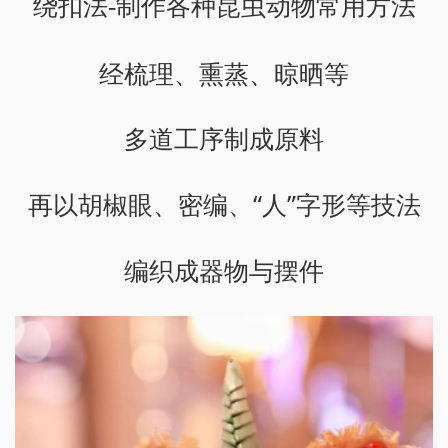
绕扣法-制作各种昆虫动物常用方法
经梳理、熏蒸、晾晒等
多道工序制成原料
再以胡椒眼、密编、“人”字形等技法
编织成器物与摆件