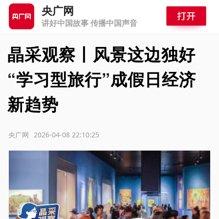
央广网
讲好中国故事 传播中国声音
晶采观察丨风景这边独好
“学习型旅行”成假日经济
新趋势
源：央广网
2026-04-08 22:10:25