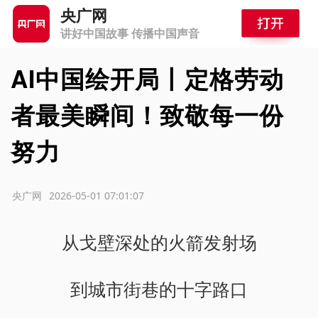
央广网
讲好中国故事 传播中国声音
AI中国绘开局丨定格劳动
者最美瞬间！致敬每一份
努力
源：央广网
2026-05-01 07:01:07
从戈壁深处的火箭发射场
到城市街巷的十字路口