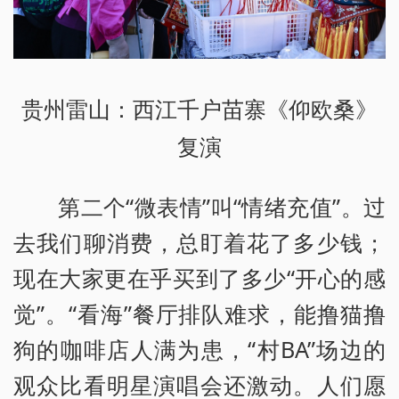
贵州雷山：西江千户苗寨《仰欧桑》
复演
第二个“微表情”叫“情绪充值”。过
去我们聊消费，总盯着花了多少钱；
现在大家更在乎买到了多少“开心的感
觉”。“看海”餐厅排队难求，能撸猫撸
狗的咖啡店人满为患，“村BA”场边的
观众比看明星演唱会还激动。人们愿