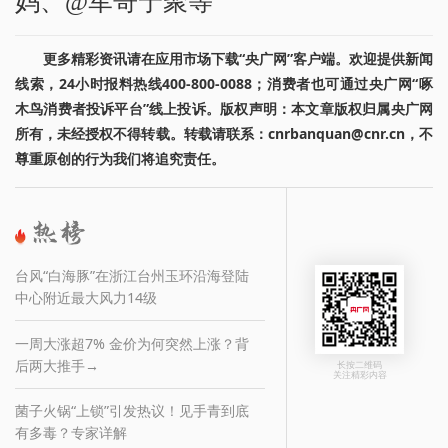
妈、@军哥宁聚等
更多精彩资讯请在应用市场下载“央广网”客户端。欢迎提供新闻
线索，24小时报料热线400-800-0088；消费者也可通过央广网“啄
木鸟消费者投诉平台”线上投诉。版权声明：本文章版权归属央广网
所有，未经授权不得转载。转载请联系：cnrbanquan@cnr.cn，不
尊重原创的行为我们将追究责任。
台风“白海豚”在浙江台州玉环沿海登陆
中心附近最大风力14级
一周大涨超7% 金价为何突然上涨？背
后两大推手→
长按二维码
关注精彩内容
菌子火锅“上锁”引发热议！见手青到底
有多毒？专家详解