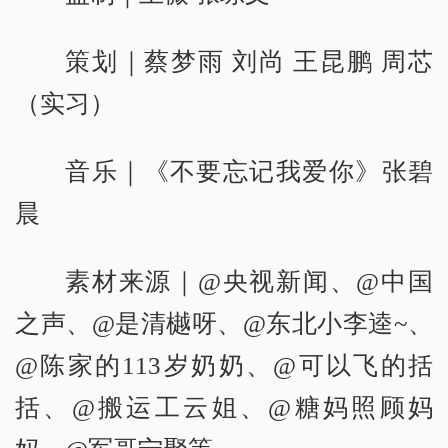
策划｜蔡梦雨 刘尚 王昆鹏 周芯
（实习）
音乐｜《不要忘记我爱你》张碧
晨
素材来源｜@央视新闻、@中国
之声、@是清樾呀、@东北小李逵~、
@陈家的113岁奶奶、@可以飞的括
括、@搬运工云姐、@糖妈照顾妈