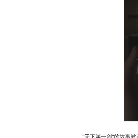
n
d
o
w
.
“天下第一剑”的故事