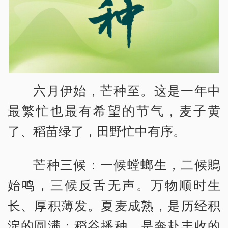
六月伊始，芒种至。这是一年中
最繁忙也最有希望的节气，麦子黄
了、稻苗绿了，田野忙中有序。
芒种三候：一候螳螂生，二候鵙
始鸣，三候反舌无声。万物顺时生
长、厚积薄发。夏麦成熟，是历经积
淀的圆满；稻谷播种，是奔赴丰收的