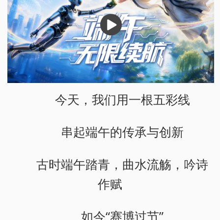
播
放
今天，我们用一根五彩线
串起端午的传承与创新
古时端午踏青，曲水流觞，吟诗
作赋
如今“赛博过节”