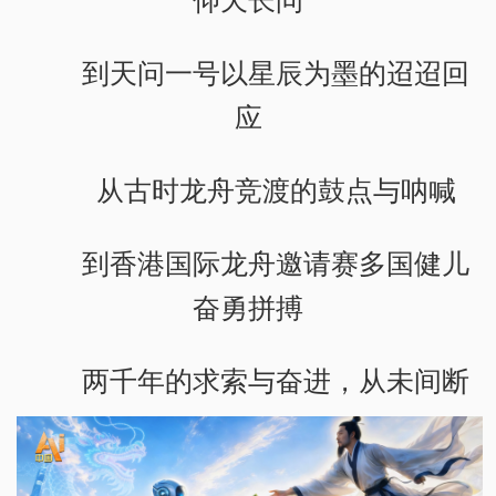
到天问一号以星辰为墨的迢迢回
应
从古时龙舟竞渡的鼓点与呐喊
到香港国际龙舟邀请赛多国健儿
奋勇拼搏
两千年的求索与奋进，从未间断