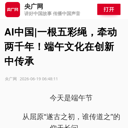
央广网
讲好中国故事 传播中国声音
AI中国|一根五彩绳，牵动
两千年！端午文化在创新
中传承
源：央广网
2026-06-19 06:48:11
今天是端午节
从屈原“遂古之初，谁传道之”的
仰天长问