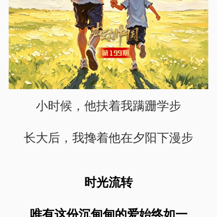
小时候，他扶着我蹒跚学步
长大后，我搀着他在夕阳下漫步
时光流转
唯有这份沉甸甸的爱始终如一