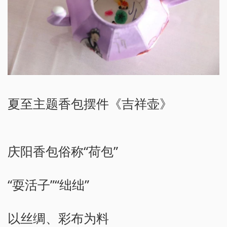
夏至主题香包摆件《吉祥壶》
庆阳香包俗称“荷包”
“耍活子”“绌绌”
以丝绸、彩布为料