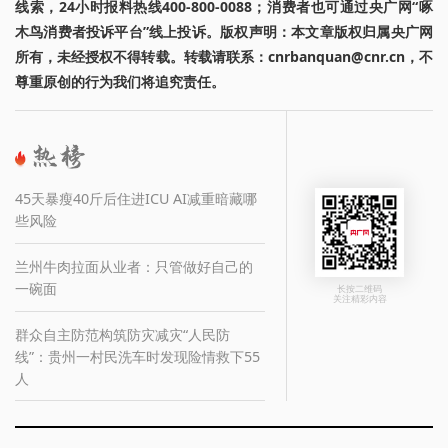
线索，24小时报料热线400-800-0088；消费者也可通过央广网“啄
木鸟消费者投诉平台”线上投诉。版权声明：本文章版权归属央广网
所有，未经授权不得转载。转载请联系：cnrbanquan@cnr.cn，不
尊重原创的行为我们将追究责任。
45天暴瘦40斤后住进ICU AI减重暗藏哪
些风险
兰州牛肉拉面从业者：只管做好自己的
一碗面
长按二维码
关注精彩内容
群众自主防范构筑防灾减灾“人民防
线”：贵州一村民洗车时发现险情救下55
人