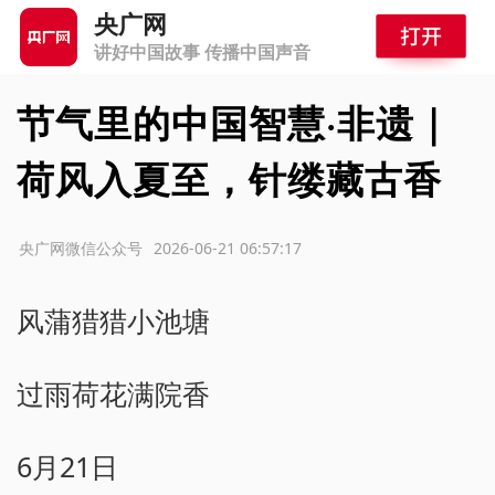
央广网
讲好中国故事 传播中国声音
节气里的中国智慧·非遗｜
荷风入夏至，针缕藏古香
源：央广网微信公众号
2026-06-21 06:57:17
风蒲猎猎小池塘
过雨荷花满院香
6月21日