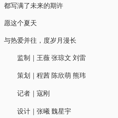
都写满了未来的期许
愿这个夏天
与热爱并往，度岁月漫长
监制｜王薇 张琼文 刘雷
策划｜程茜 陈欣萌 熊玮
记者｜寇刚
设计｜张曦 魏星宇