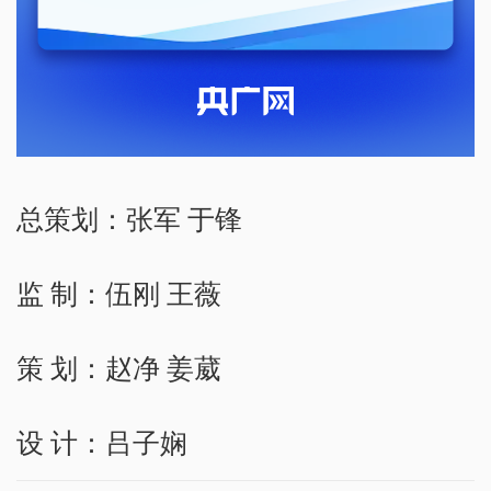
总策划：张军 于锋
监 制：伍刚 王薇
策 划：赵净 姜葳
设 计：吕子娴