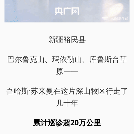
新疆裕民县
巴尔鲁克山、玛依勒山、库鲁斯台草
原——
吾哈斯·苏来曼在这片深山牧区行走了
几十年
累计巡诊超20万公里