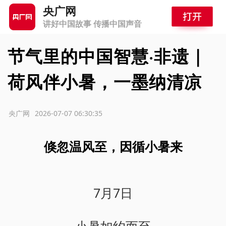
央广网
讲好中国故事 传播中国声音
节气里的中国智慧·非遗｜
荷风伴小暑，一墨纳清凉
源：央广网
2026-07-07 06:30:35
倏忽温风至，因循小暑来
7月7日