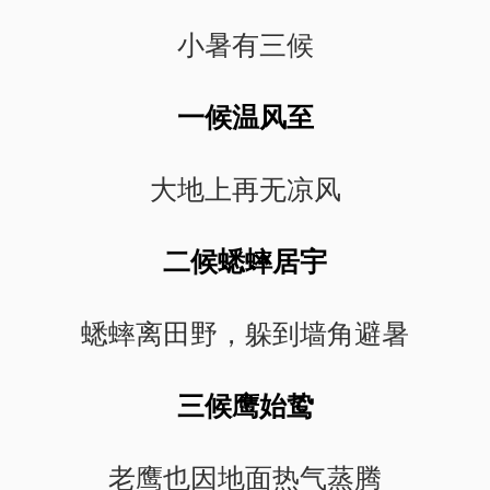
小暑有三候
一候温风至
大地上再无凉风
二候蟋蟀居宇
蟋蟀离田野，躲到墙角避暑
三候鹰始鸷
老鹰也因地面热气蒸腾