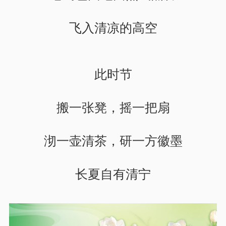
飞入清凉的高空
此时节
搬一张凳，摇一把扇
沏一壶清茶，研一方徽墨
长夏自有清宁