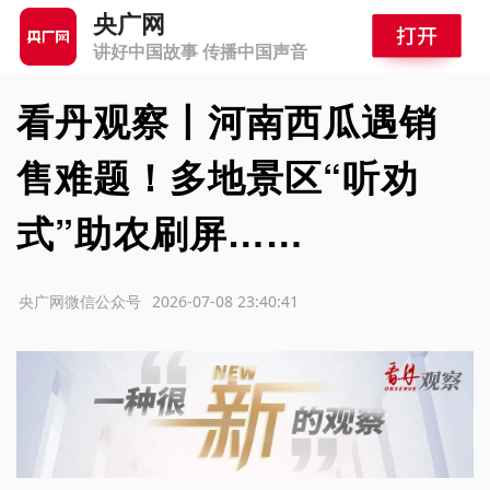
央广网
讲好中国故事 传播中国声音
看丹观察丨河南西瓜遇销
售难题！多地景区“听劝
式”助农刷屏……
源：央广网微信公众号
2026-07-08 23:40:41