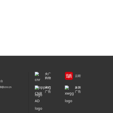
央广
云听
购物
平台
@cnr.cn
央广
象舞
广告
广告