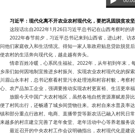
00:00
习近平：现代化离不开农业农村现代化，要把巩固脱贫攻坚
这段话出自2022年1月26日习近平总书记在山西考察时的
2022年春节前夕，习近平总书记来到山西省，进山村、
问他们家庭收入和生活情况。得知一家人靠政府贴息贷款脱贫后
使农村的生活奔向现代化，越走越有奔头。
情牵百姓冷暖，心系民生福祉。2022年，从年初到年末
乡亲们如何因地制宜推进乡村振兴、实现农业农村现代化的探索
川眉山永丰村，总书记察看村里污水处理池和村容村貌，考察
心、农产品加工企业，强调要推动实现农村更富裕、生活更幸福
放眼今天中国广大农村地区，虽然各地自然资源禀赋差异比
便了村民出行，还畅通了城乡间货物往来。农村自来水普及率达
镇和部分重点行政村。电商、直播带货等新农活已融入村民日常
来越多的村庄建立完善了老年食堂、老年活动中心等养老服务设
最近召开的中央农村工作会议明确指出，农村现代化是建设