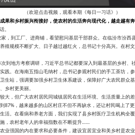
 / 04:02
（欢迎点击视频，观看本期《每日一习话》）
成果和乡村振兴衔接好，使农村的生活奔向现代化，越走越有奔
讲话。
访农家，到工厂、进商铺，看望慰问基层干部群众。在临汾市汾西
养殖规模不断扩大、日子越过越红火，总书记十分高兴。在村文
，每次到地方考察调研，习近平总书记都要深入到最基层的乡村、
实践。在海南五指山毛纳村，总书记参观村民们的手工茶坊，参
村卫生站，强调要加强乡村卫生体系建设，保障好广大农民群众
、乡村更美丽。
较大，但广大农村居民同城镇居民在生活环境、生活质量上的差
到87%，越来越多的山区村庄不但不再缺水，还让村民喝上了更
生活。在看病和养老方面，我们实现了县乡村医疗卫生机构全覆
施，农村老年人的幸福指数在不断提升……
农业强国的内在要求和必要条件，建设宜居宜业和美乡村是农业