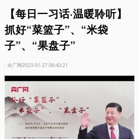
【每日一习话·温暖聆听】
抓好“菜篮子”、“米袋
子”、“果盘子”
源：央广网
2023-01-27 08:40:21