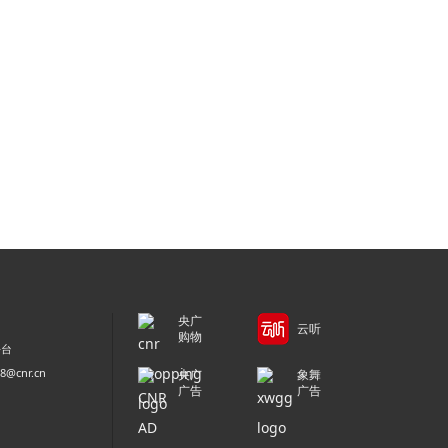
央广
云听
购物
平台
@cnr.cn
央广
象舞
广告
广告