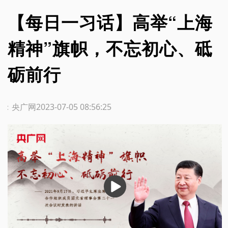
【每日一习话】高举“上海
精神”旗帜，不忘初心、砥
砺前行
源：央广网
2023-07-05 08:56:25
播
放