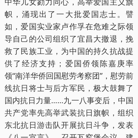
中华儿女勠力同心，高举爱国主义旗
帜，涌现出了一大批爱国志士。譬
如，爱国实业家卢作孚在危难之际领
导自己的公司组织了宜昌大撤退，挽
救了民族工业，为中国的持久抗战提
供了经济支持；爱国侨领陈嘉庚率
领“南洋华侨回国慰劳考察团”，慰劳前
线抗日将士与后方军民，极大鼓舞了
国内抗日力量……九一八事变后，中国
共产党率先高举武装抗日旗帜，组织
东北抗日游击队开展抗日斗争，发表
《八一宣言》，召开瓦窑堡会议，建