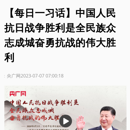
【每日一习话】中国人民
抗日战争胜利是全民族众
志成城奋勇抗战的伟大胜
利
源：央广网
2023-07-07 07:00:18
播
放