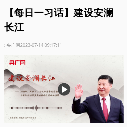
【每日一习话】建设安澜
长江
源：央广网
2023-07-14 09:17:11
播
放