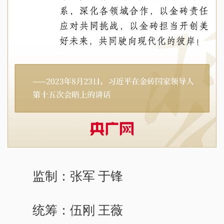
监制：张军 于锋
统筹：伍刚 王薇