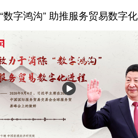
“数字鸿沟” 助推服务贸易数字
播
放