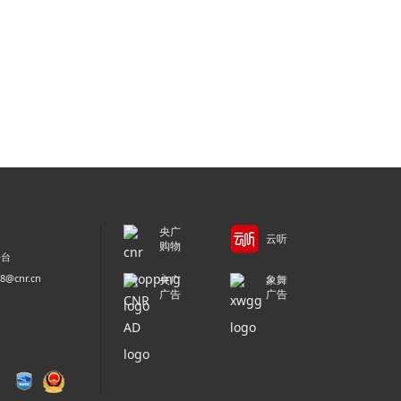
央广
云听
购物
平台
@cnr.cn
央广
象舞
广告
广告