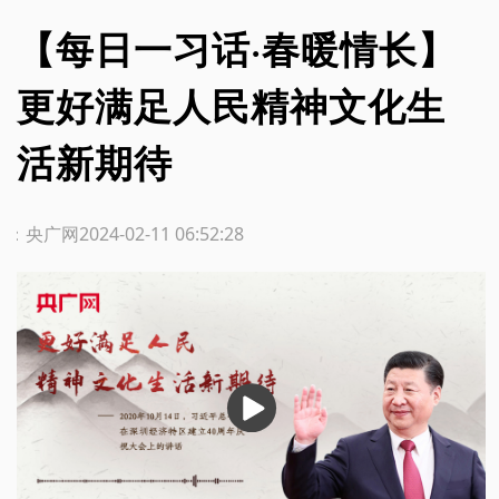
【每日一习话·春暖情长】
更好满足人民精神文化生
活新期待
源：央广网
2024-02-11 06:52:28
播
放