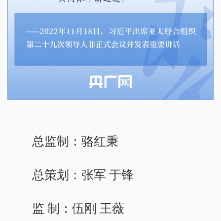
总监制：骆红秉
总策划：张军 于锋
监 制：伍刚 王薇