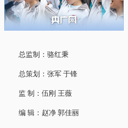
总监制：骆红秉
总策划：张军 于锋
监 制：伍刚 王薇
编 辑：赵净 郭佳丽