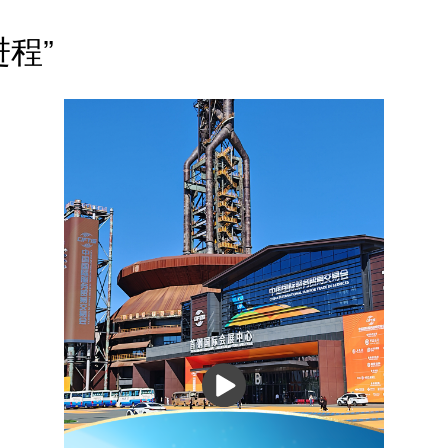
程”
播
放