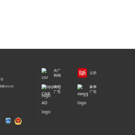
央广
云听
购物
平台
@cnr.cn
央广
象舞
广告
广告