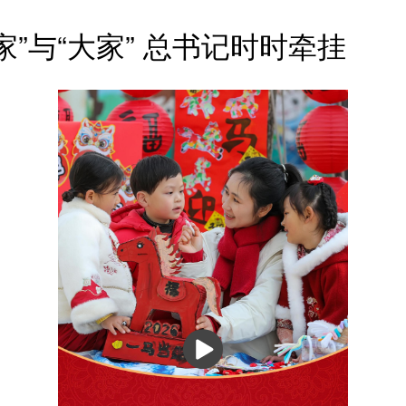
”与“大家” 总书记时时牵挂
播
放