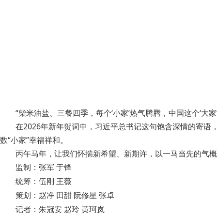
“柴米油盐、三餐四季，每个‘小家’热气腾腾，中国这个‘大家
在2026年新年贺词中，习近平总书记这句饱含深情的寄语，
数“小家”幸福祥和。
丙午马年，让我们怀揣新希望、新期许，以一马当先的气概
监制：张军 于锋
统筹：伍刚 王薇
策划：赵净 田甜 阮修星 张卓
记者：朱冠安 赵玲 黄珂岚