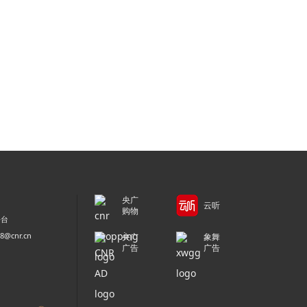
央广
云听
购物
平台
@cnr.cn
央广
象舞
广告
广告