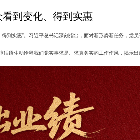
众看到变化、得到实惠
、得到实惠”。习近平总书记深刻指出，面对新形势新任务，党
谆谆话语生动诠释我们党实事求是、求真务实的工作作风，揭示