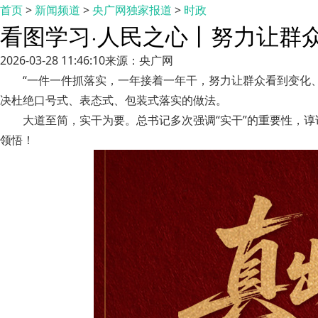
首页
>
新闻频道
>
央广网独家报道
>
时政
看图学习·人民之心丨努力让群
2026-03-28 11:46:10
来源：央广网
“一件一件抓落实，一年接着一年干，努力让群众看到变化
决杜绝口号式、表态式、包装式落实的做法。
大道至简，实干为要。总书记多次强调“实干”的重要性，
领悟！