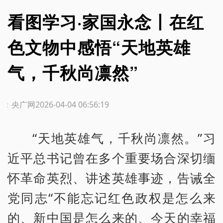
看图学习·家国永念丨在红
色文物中感悟“天地英雄
气，千秋尚凛然”
源：央广网
2026-04-04 06:56:19
“天地英雄气，千秋尚凛然。”习
近平总书记曾在多个重要场合深切缅
怀革命英烈、讲述英雄事迹，告诫全
党同志“不能忘记红色政权是怎么来
的、新中国是怎么来的、今天的幸福