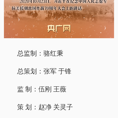
总监制：骆红秉
总策划：张军 于锋
监 制：伍刚 王薇
策 划：赵净 关灵子