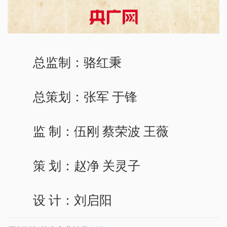
总监制：骆红秉
总策划：张军 于锋
监 制：伍刚 蔡荣波 王薇
策 划：赵净 关灵子
设 计：刘启阳