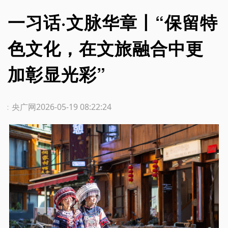
一习话·文脉华章丨“保留特
色文化，在文旅融合中更
加彰显光彩”
源：央广网
2026-05-19 08:22:24