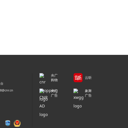
央广
云听
购物
平台
@cnr.cn
央广
象舞
广告
广告