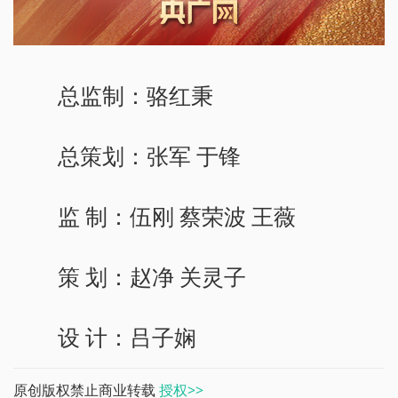
总监制：骆红秉
总策划：张军 于锋
监 制：伍刚 蔡荣波 王薇
策 划：赵净 关灵子
设 计：吕子娴
原创版权禁止商业转载
授权>>