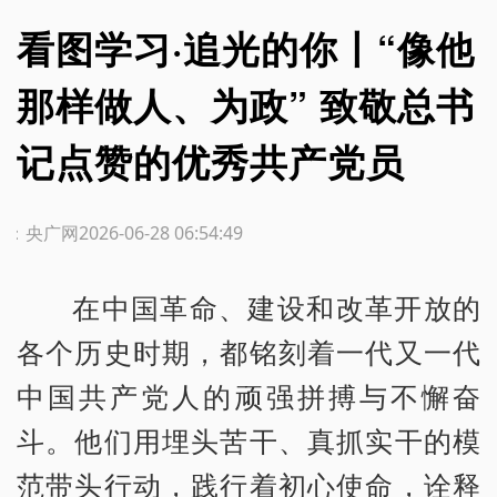
看图学习·追光的你丨“像他
那样做人、为政” 致敬总书
记点赞的优秀共产党员
源：央广网
2026-06-28 06:54:49
在中国革命、建设和改革开放的
各个历史时期，都铭刻着一代又一代
中国共产党人的顽强拼搏与不懈奋
斗。他们用埋头苦干、真抓实干的模
范带头行动，践行着初心使命，诠释