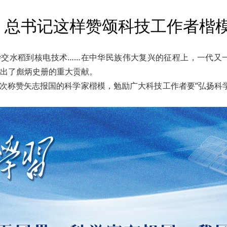
 总书记这样赞颂科技工作者楷
从杂交水稻到核电技术……在中华民族伟大复兴的征程上，一代
出了彪炳史册的重大贡献。
多次称赞矢志报国的科学家楷模，勉励广大科技工作者要“弘扬科