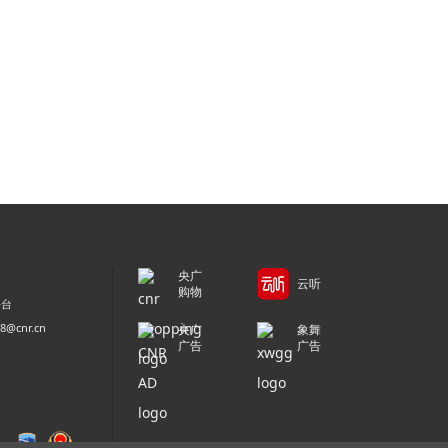
央广
云听
购物
平台
@cnr.cn
央广
象舞
广告
广告