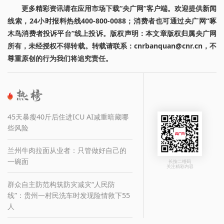
更多精彩资讯请在应用市场下载“央广网”客户端。欢迎提供新闻
线索，24小时报料热线400-800-0088；消费者也可通过央广网“啄
木鸟消费者投诉平台”线上投诉。版权声明：本文章版权归属央广网
所有，未经授权不得转载。转载请联系：cnrbanquan@cnr.cn，不
尊重原创的行为我们将追究责任。
45天暴瘦40斤后住进ICU AI减重暗藏哪
些风险
兰州牛肉拉面从业者：只管做好自己的
一碗面
长按二维码
关注精彩内容
群众自主防范构筑防灾减灾“人民防
线”：贵州一村民洗车时发现险情救下55
人