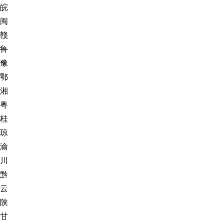
皖
闽
赣
鲁
豫
鄂
湘
粤
桂
琼
渝
川
黔
云
陕
甘