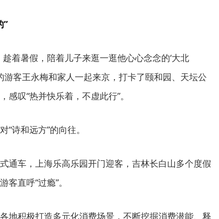
”
。趁着暑假，陪着儿子来逛一逛他心心念念的‘大北
岛的游客王永梅和家人一起来京，打卡了颐和园、天坛公
，感叹“热并快乐着，不虚此行”。
对“诗和远方”的向往。
式通车，上海乐高乐园开门迎客，吉林长白山多个度假
游客直呼“过瘾”。
各地积极打造多元化消费场景，不断挖掘消费潜能、释