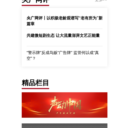
央广网评丨以积极老龄观谱写“老有所为”新
篇章
共建微短剧生态 让大流量澎湃文艺正能量
“警示牌”反成鸟贩“广告牌” 监管何以成“真
空”？
精品栏目