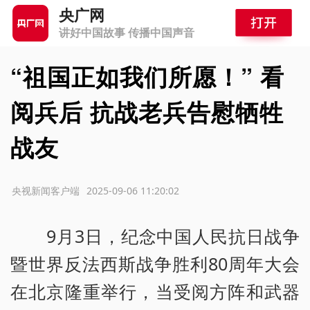
央广网
讲好中国故事 传播中国声音
“祖国正如我们所愿！” 看
阅兵后 抗战老兵告慰牺牲
战友
源：央视新闻客户端
2025-09-06 11:20:02
9月3日，纪念中国人民抗日战争
暨世界反法西斯战争胜利80周年大会
在北京隆重举行，当受阅方阵和武器