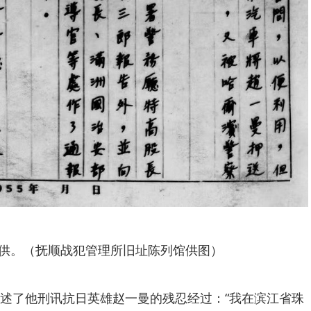
供。（抚顺战犯管理所旧址陈列馆供图）
了他刑讯抗日英雄赵一曼的残忍经过：“我在滨江省珠