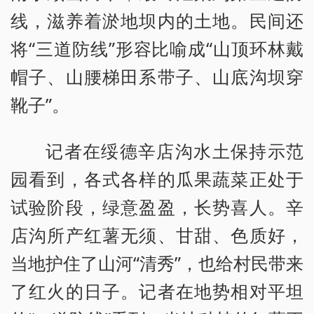
线，滋养着淤地坝内的土地。民间还
将“三道防线”形容比喻成“山顶环林戴
帽子、山腰梯田系带子、山底沟坝穿
靴子”。
记者在绥德辛店沟水土保持示范
园看到，各式各样的瓜果蔬菜正处于
试验阶段，绿意盈盈，长势喜人。辛
店沟所产红薯无须、甘甜、色质好，
当地护住了山河“清秀”，也给村民带来
了红火的日子。记者在地势相对平坦