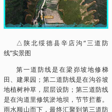
△陕北绥德县辛店沟“三道防
线”实景图
第一道防线是在梁峁坡地修梯
田、建果园；第二道防线是在沟谷坡
地植树种草，层层设防；第三道防线
是在沟道里修筑淤地坝，节节拦蓄。
雨水顺山而下，最终汇聚到第三道防