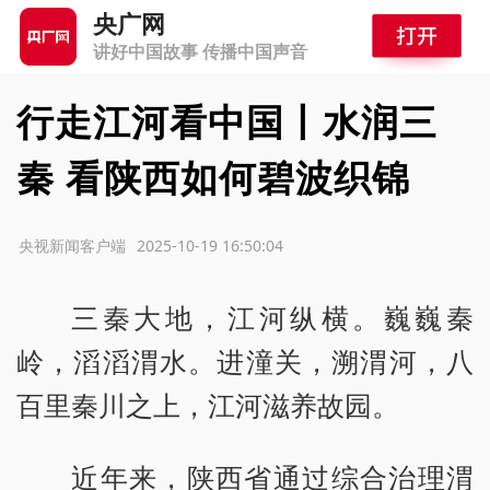
央广网
讲好中国故事 传播中国声音
行走江河看中国丨水润三
秦 看陕西如何碧波织锦
源：央视新闻客户端
2025-10-19 16:50:04
三秦大地，江河纵横。巍巍秦
岭，滔滔渭水。进潼关，溯渭河，八
百里秦川之上，江河滋养故园。
近年来，陕西省通过综合治理渭