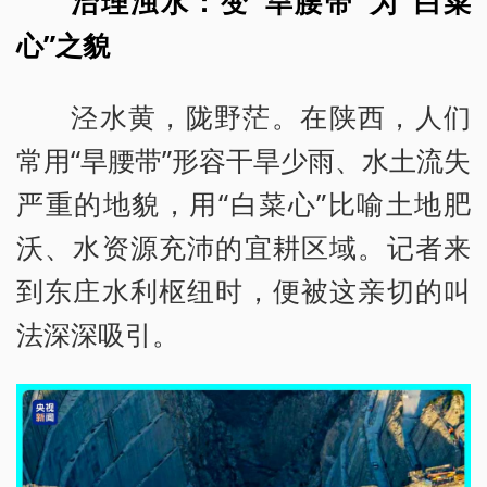
治理浊水：变“旱腰带”为“白菜
心”之貌
泾水黄，陇野茫。在陕西，人们
常用“旱腰带”形容干旱少雨、水土流失
严重的地貌，用“白菜心”比喻土地肥
沃、水资源充沛的宜耕区域。记者来
到东庄水利枢纽时，便被这亲切的叫
法深深吸引。