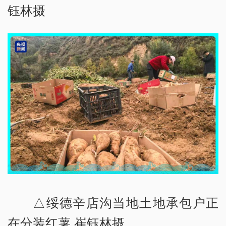
钰林摄
△绥德辛店沟当地土地承包户正
在分装红薯 崔钰林摄