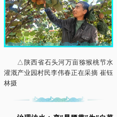
△陕西省石头河万亩猕猴桃节水
灌溉产业园村民李伟春正在采摘 崔钰
林摄