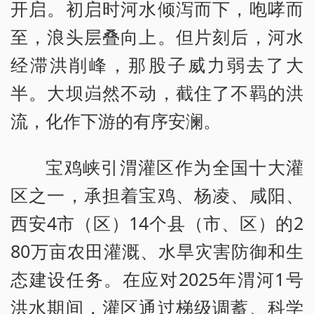
开启。初启时河水倾泻而下，咆哮而
至，浪头层叠向上。但片刻后，河水
经滞洪削峰，那股子威力弱去了大
半。大坝岿然不动，截住了不羁的洪
流，化作下游的有序安澜。
宝鸡峡引渭灌区作为全国十大灌
区之一，承担着宝鸡、杨凌、咸阳、
西安4市（区）14个县（市、区）的2
80万亩农田灌溉、水旱灾害防御和生
态建设任务。在应对2025年渭河1号
洪水期间，灌区通过梯级调蓄、科学