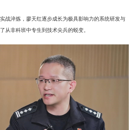
实战淬炼，廖天红逐步成长为极具影响力的系统研发与
了从非科班中专生到技术尖兵的蜕变。