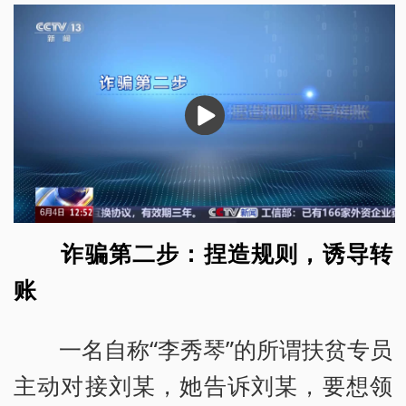
播
放
诈骗第二步：捏造规则，诱导转
账
一名自称“李秀琴”的所谓扶贫专员
主动对接刘某，她告诉刘某，要想领