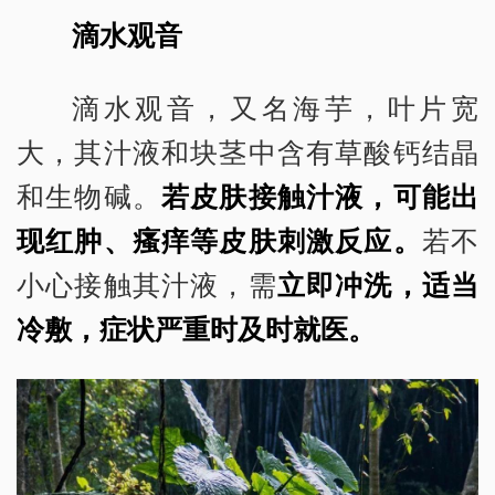
滴水观音
滴水观音，又名海芋，叶片宽
大，其汁液和块茎中含有草酸钙结晶
和生物碱。
若皮肤接触汁液，可能出
现红肿、瘙痒等皮肤刺激反应。
若不
小心接触其汁液，需
立即冲洗，适当
冷敷，症状严重时及时就医。