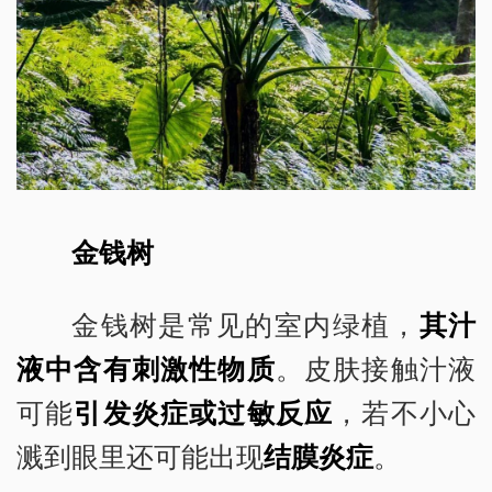
金钱树
金钱树是常见的室内绿植，
其汁
液中含有刺激性物质
。皮肤接触汁液
可能
引发炎症或过敏反应
，若不小心
溅到眼里还可能出现
结膜炎症
。