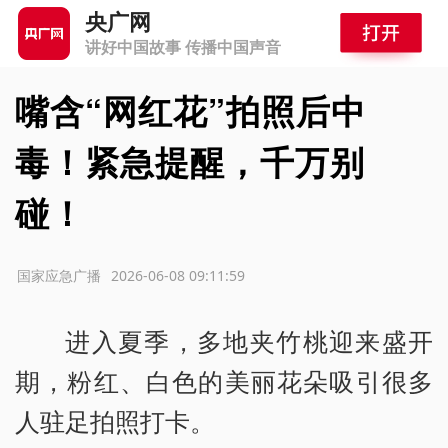
央广网
讲好中国故事 传播中国声音
嘴含“网红花”拍照后中
毒！紧急提醒，千万别
碰！
源：国家应急广播
2026-06-08 09:11:59
进入夏季，多地夹竹桃迎来盛开
期，粉红、白色的美丽花朵吸引很多
人驻足拍照打卡。