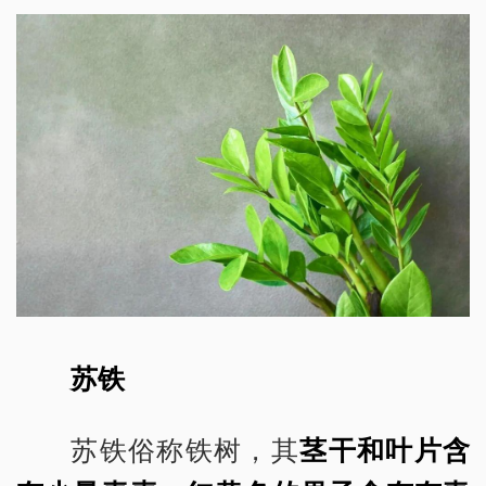
苏铁
苏铁俗称铁树，其
茎干和叶片含