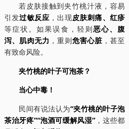
若皮肤接触到夹竹桃汁液，容易
引发
过敏反应
，出现
皮肤刺痛、红疹
等症状。如果误食，轻则
恶心、腹
泻、肌肉无力
，重则
危害心脏
，甚至
有致命风险。
夹竹桃的叶子可泡茶？
当心中毒！
民间有说法认为
“夹竹桃的叶子泡
茶治牙疼”“
泡
酒可缓解风湿”
，这些都