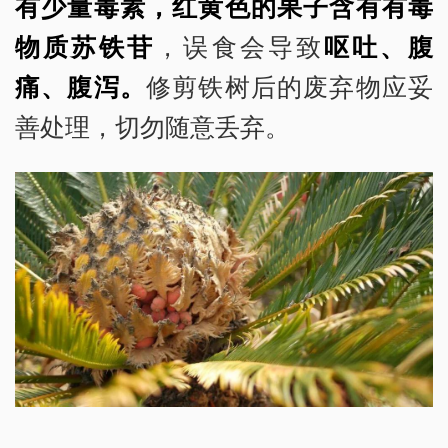
有少量毒素，红黄色的果子含有有毒
物质苏铁苷
，误食会导致
呕吐、腹
痛、腹泻。
修剪铁树后的废弃物应妥
善处理，切勿随意丢弃。