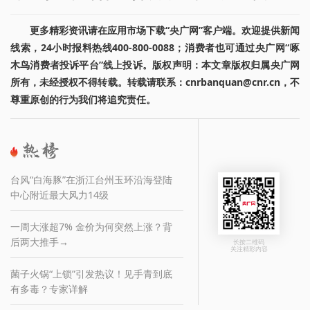
更多精彩资讯请在应用市场下载“央广网”客户端。欢迎提供新闻
线索，24小时报料热线400-800-0088；消费者也可通过央广网“啄
木鸟消费者投诉平台”线上投诉。版权声明：本文章版权归属央广网
所有，未经授权不得转载。转载请联系：cnrbanquan@cnr.cn，不
尊重原创的行为我们将追究责任。
台风“白海豚”在浙江台州玉环沿海登陆
中心附近最大风力14级
一周大涨超7% 金价为何突然上涨？背
后两大推手→
长按二维码
关注精彩内容
菌子火锅“上锁”引发热议！见手青到底
有多毒？专家详解